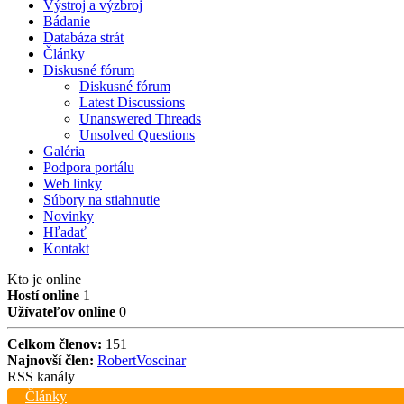
Výstroj a výzbroj
Bádanie
Databáza strát
Články
Diskusné fórum
Diskusné fórum
Latest Discussions
Unanswered Threads
Unsolved Questions
Galéria
Podpora portálu
Web linky
Súbory na stiahnutie
Novinky
Hľadať
Kontakt
Kto je online
Hostí online
1
Užívateľov online
0
Celkom členov:
151
Najnovší člen:
RobertVoscinar
RSS kanály
Články