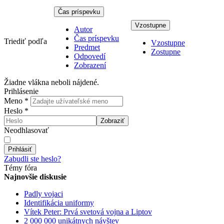
Čas príspevku
Vzostupne
Autor
Čas príspevku
Triediť podľa
Vzostupne
Predmet
Zostupne
Odpovedí
Zobrazení
Žiadne vlákna neboli nájdené.
Prihlásenie
Meno
*
Heslo
*
Zobraziť
Neodhlasovať
Prihlásiť
Zabudli ste heslo?
Témy fóra
Najnovšie diskusie
Padly vojaci
Identifikácia uniformy
Vítek Peter: Prvá svetová vojna a Liptov
2 000 000 unikátnych návštev