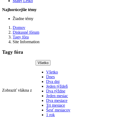
Matej Letko
Najhorúcejšie témy
Žiadne témy
Domov
Diskusné fórum
Tagy fóra
Site Information
Tagy fóra
Všetko
Všetko
Dnes
Dva dni
Jeden týždeň
Zobraziť vlákna z
Dva týždne
Jeden mesiac
Dva mesiace
Tri mesiace
Šesť mesiacov
1 rok