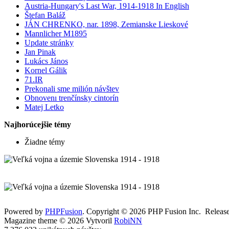
Austria-Hungary's Last War, 1914-1918 In English
Štefan Baláž
JÁN CHRENKO, nar. 1898, Zemianske Lieskové
Mannlicher M1895
Update stránky
Jan Pinak
Lukács János
Kornel Gálik
71.IR
Prekonali sme milión návštev
Obnovenı trenčínsky cintorín
Matej Letko
Najhorúcejšie témy
Žiadne témy
Powered by
PHPFusion
. Copyright © 2026 PHP Fusion Inc. Released
Magazine theme © 2026 Vytvoril
RobiNN