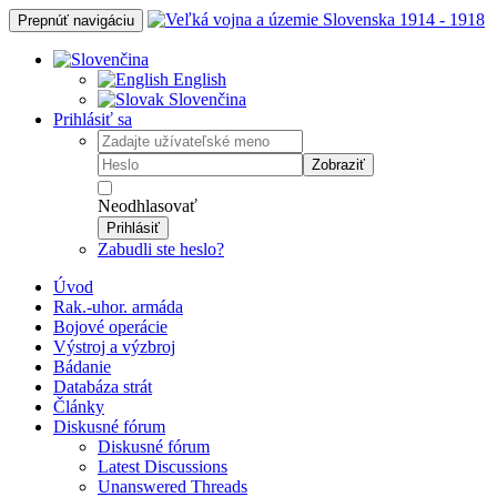
Prepnúť navigáciu
English
Slovenčina
Prihlásiť sa
Zobraziť
Neodhlasovať
Prihlásiť
Zabudli ste heslo?
Úvod
Rak.-uhor. armáda
Bojové operácie
Výstroj a výzbroj
Bádanie
Databáza strát
Články
Diskusné fórum
Diskusné fórum
Latest Discussions
Unanswered Threads