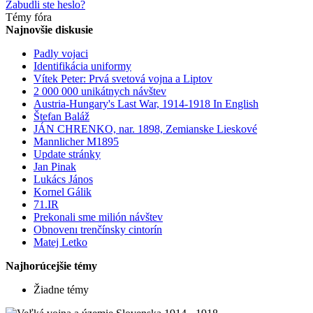
Zabudli ste heslo?
Témy fóra
Najnovšie diskusie
Padly vojaci
Identifikácia uniformy
Vítek Peter: Prvá svetová vojna a Liptov
2 000 000 unikátnych návštev
Austria-Hungary's Last War, 1914-1918 In English
Štefan Baláž
JÁN CHRENKO, nar. 1898, Zemianske Lieskové
Mannlicher M1895
Update stránky
Jan Pinak
Lukács János
Kornel Gálik
71.IR
Prekonali sme milión návštev
Obnovenı trenčínsky cintorín
Matej Letko
Najhorúcejšie témy
Žiadne témy