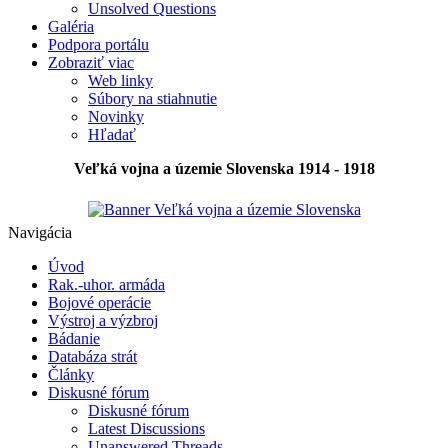
Unsolved Questions
Galéria
Podpora portálu
Zobraziť viac
Web linky
Súbory na stiahnutie
Novinky
Hľadať
Veľká vojna a územie Slovenska 1914 - 1918
Navigácia
Úvod
Rak.-uhor. armáda
Bojové operácie
Výstroj a výzbroj
Bádanie
Databáza strát
Články
Diskusné fórum
Diskusné fórum
Latest Discussions
Unanswered Threads