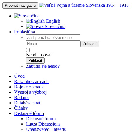
Prepnúť navigáciu
English
Slovenčina
Prihlásiť sa
Zobraziť
Neodhlasovať
Prihlásiť
Zabudli ste heslo?
Úvod
Rak.-uhor. armáda
Bojové operácie
Výstroj a výzbroj
Bádanie
Databáza strát
Články
Diskusné fórum
Diskusné fórum
Latest Discussions
Unanswered Threads