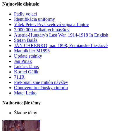
Najnovšie diskusie
Padly vojaci
Identifikácia uniformy
Vítek Peter: Prvá svetová vojna a Liptov
2 000 000 unikátnych návštev
Austria-Hungary's Last War, 1914-1918 In English
Štefan Baláž
JÁN CHRENKO, nar. 1898, Zemianske Lieskové
Mannlicher M1895
Update stránky
Jan Pinak
Lukács János
Kornel Gálik
71.IR
Prekonali sme milión návštev
Obnovenı trenčínsky cintorín
Matej Letko
Najhorúcejšie témy
Žiadne témy