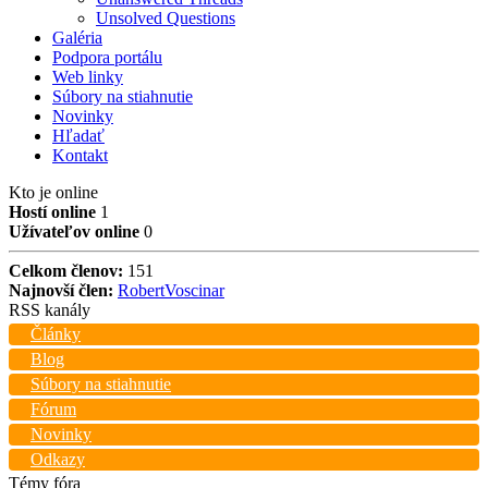
Unsolved Questions
Galéria
Podpora portálu
Web linky
Súbory na stiahnutie
Novinky
Hľadať
Kontakt
Kto je online
Hostí online
1
Užívateľov online
0
Celkom členov:
151
Najnovší člen:
RobertVoscinar
RSS kanály
Články
Blog
Súbory na stiahnutie
Fórum
Novinky
Odkazy
Témy fóra