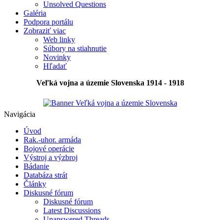
Unsolved Questions
Galéria
Podpora portálu
Zobraziť viac
Web linky
Súbory na stiahnutie
Novinky
Hľadať
Veľká vojna a územie Slovenska 1914 - 1918
Navigácia
Úvod
Rak.-uhor. armáda
Bojové operácie
Výstroj a výzbroj
Bádanie
Databáza strát
Články
Diskusné fórum
Diskusné fórum
Latest Discussions
Unanswered Threads