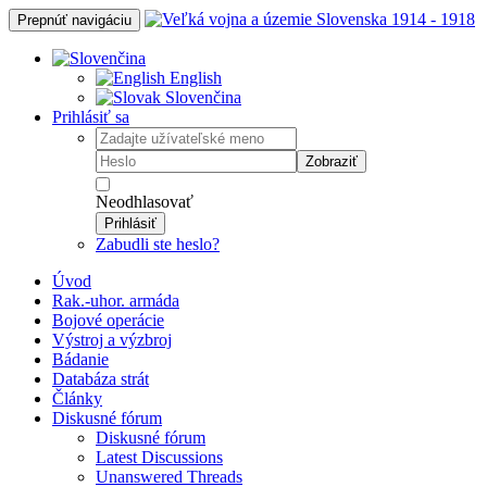
Prepnúť navigáciu
English
Slovenčina
Prihlásiť sa
Zobraziť
Neodhlasovať
Prihlásiť
Zabudli ste heslo?
Úvod
Rak.-uhor. armáda
Bojové operácie
Výstroj a výzbroj
Bádanie
Databáza strát
Články
Diskusné fórum
Diskusné fórum
Latest Discussions
Unanswered Threads