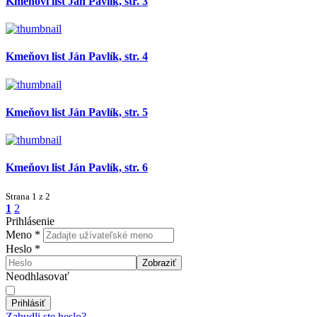
Kmeňovı list Ján Pavlík, str. 3
Kmeňovı list Ján Pavlík, str. 4
Kmeňovı list Ján Pavlík, str. 5
Kmeňovı list Ján Pavlík, str. 6
Strana
1 z 2
1
2
Prihlásenie
Meno
*
Heslo
*
Zobraziť
Neodhlasovať
Prihlásiť
Zabudli ste heslo?