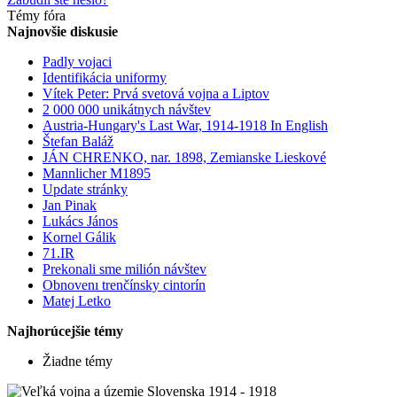
Témy fóra
Najnovšie diskusie
Padly vojaci
Identifikácia uniformy
Vítek Peter: Prvá svetová vojna a Liptov
2 000 000 unikátnych návštev
Austria-Hungary's Last War, 1914-1918 In English
Štefan Baláž
JÁN CHRENKO, nar. 1898, Zemianske Lieskové
Mannlicher M1895
Update stránky
Jan Pinak
Lukács János
Kornel Gálik
71.IR
Prekonali sme milión návštev
Obnovenı trenčínsky cintorín
Matej Letko
Najhorúcejšie témy
Žiadne témy