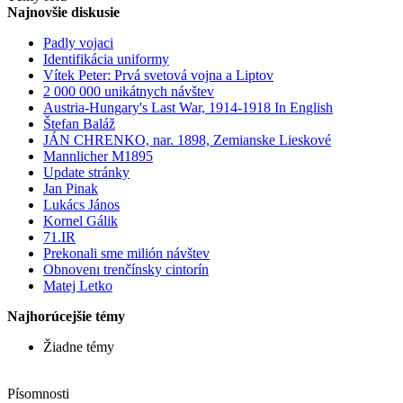
Najnovšie diskusie
Padly vojaci
Identifikácia uniformy
Vítek Peter: Prvá svetová vojna a Liptov
2 000 000 unikátnych návštev
Austria-Hungary's Last War, 1914-1918 In English
Štefan Baláž
JÁN CHRENKO, nar. 1898, Zemianske Lieskové
Mannlicher M1895
Update stránky
Jan Pinak
Lukács János
Kornel Gálik
71.IR
Prekonali sme milión návštev
Obnovenı trenčínsky cintorín
Matej Letko
Najhorúcejšie témy
Žiadne témy
Písomnosti