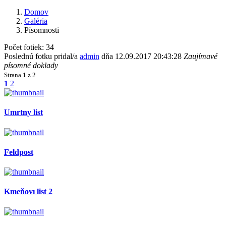
Domov
Galéria
Písomnosti
Počet fotiek: 34
Poslednú fotku pridal/a
admin
dňa 12.09.2017 20:43:28
Zaujímavé
písomné doklady
Strana
1 z 2
1
2
Umrtny list
Feldpost
Kmeňovı list 2