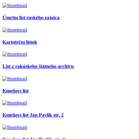
Úmrtnı list ruského zajatca
Kartotečnı lístok
List z rakúskeho štátneho archívu
Kmeňovı list
Kmeňovı list Ján Pavlík str. 2