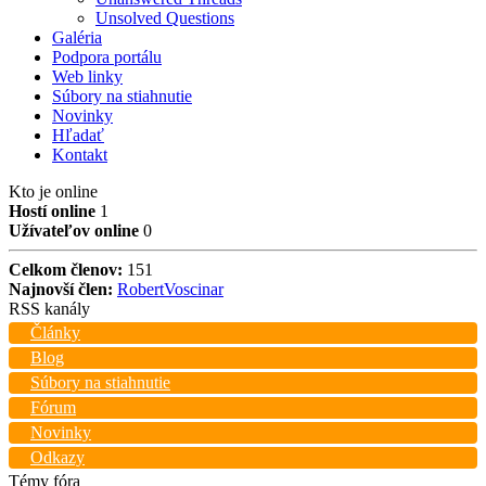
Unsolved Questions
Galéria
Podpora portálu
Web linky
Súbory na stiahnutie
Novinky
Hľadať
Kontakt
Kto je online
Hostí online
1
Užívateľov online
0
Celkom členov:
151
Najnovší člen:
RobertVoscinar
RSS kanály
Články
Blog
Súbory na stiahnutie
Fórum
Novinky
Odkazy
Témy fóra