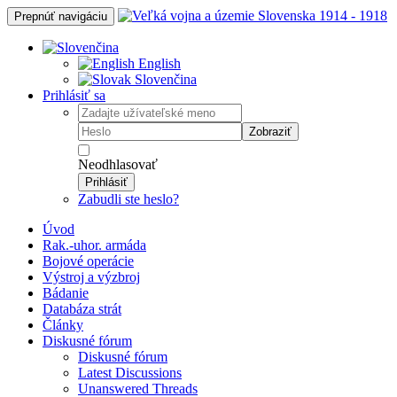
Prepnúť navigáciu
English
Slovenčina
Prihlásiť sa
Zobraziť
Neodhlasovať
Prihlásiť
Zabudli ste heslo?
Úvod
Rak.-uhor. armáda
Bojové operácie
Výstroj a výzbroj
Bádanie
Databáza strát
Články
Diskusné fórum
Diskusné fórum
Latest Discussions
Unanswered Threads