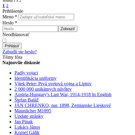
Strana
1 z 2
1
2
Prihlásenie
Meno
*
Heslo
*
Zobraziť
Neodhlasovať
Prihlásiť
Zabudli ste heslo?
Témy fóra
Najnovšie diskusie
Padly vojaci
Identifikácia uniformy
Vítek Peter: Prvá svetová vojna a Liptov
2 000 000 unikátnych návštev
Austria-Hungary's Last War, 1914-1918 In English
Štefan Baláž
JÁN CHRENKO, nar. 1898, Zemianske Lieskové
Mannlicher M1895
Update stránky
Jan Pinak
Lukács János
Kornel Gálik