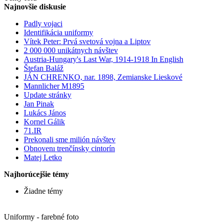
Najnovšie diskusie
Padly vojaci
Identifikácia uniformy
Vítek Peter: Prvá svetová vojna a Liptov
2 000 000 unikátnych návštev
Austria-Hungary's Last War, 1914-1918 In English
Štefan Baláž
JÁN CHRENKO, nar. 1898, Zemianske Lieskové
Mannlicher M1895
Update stránky
Jan Pinak
Lukács János
Kornel Gálik
71.IR
Prekonali sme milión návštev
Obnovenı trenčínsky cintorín
Matej Letko
Najhorúcejšie témy
Žiadne témy
Uniformy - farebné foto