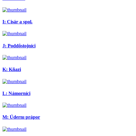
I: Cisár a spol.
J: Poddôstojníci
K: Kňazi
L: Námorníci
M: Údernı prápor