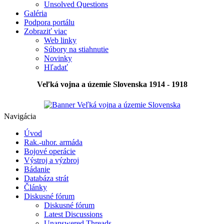
Unsolved Questions
Galéria
Podpora portálu
Zobraziť viac
Web linky
Súbory na stiahnutie
Novinky
Hľadať
Veľká vojna a územie Slovenska 1914 - 1918
Navigácia
Úvod
Rak.-uhor. armáda
Bojové operácie
Výstroj a výzbroj
Bádanie
Databáza strát
Články
Diskusné fórum
Diskusné fórum
Latest Discussions
Unanswered Threads