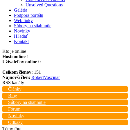
Unsolved Questions
Galéria
Podpora portálu
Web linky
Súbory na stiahnutie
Novinky
Hľadať
Kontakt
Kto je online
Hostí online
1
Užívateľov online
0
Celkom členov:
151
Najnovší člen:
RobertVoscinar
RSS kanály
Články
Blog
Súbory na stiahnutie
Fórum
Novinky
Odkazy
Témy fóra