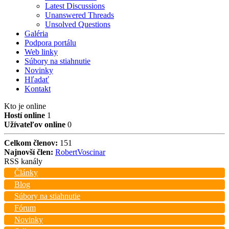
Latest Discussions
Unanswered Threads
Unsolved Questions
Galéria
Podpora portálu
Web linky
Súbory na stiahnutie
Novinky
Hľadať
Kontakt
Kto je online
Hostí online
1
Užívateľov online
0
Celkom členov:
151
Najnovší člen:
RobertVoscinar
RSS kanály
Články
Blog
Súbory na stiahnutie
Fórum
Novinky