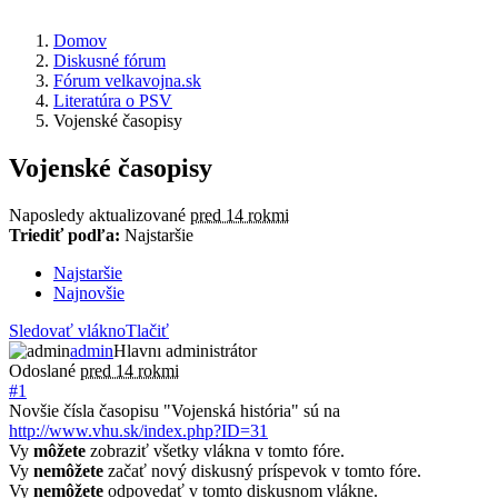
Domov
Diskusné fórum
Fórum velkavojna.sk
Literatúra o PSV
Vojenské časopisy
Vojenské časopisy
Naposledy aktualizované
pred 14 rokmi
Triediť podľa:
Najstaršie
Najstaršie
Najnovšie
Sledovať vlákno
Tlačiť
admin
Hlavnı administrátor
Odoslané
pred 14 rokmi
#1
Novšie čísla časopisu "Vojenská história" sú na
http://www.vhu.sk/index.php?ID=31
Vy
môžete
zobraziť všetky vlákna v tomto fóre.
Vy
nemôžete
začať nový diskusný príspevok v tomto fóre.
Vy
nemôžete
odpovedať v tomto diskusnom vlákne.