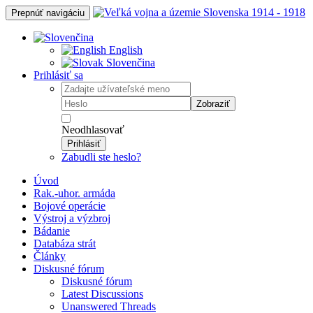
Prepnúť navigáciu
English
Slovenčina
Prihlásiť sa
Zobraziť
Neodhlasovať
Prihlásiť
Zabudli ste heslo?
Úvod
Rak.-uhor. armáda
Bojové operácie
Výstroj a výzbroj
Bádanie
Databáza strát
Články
Diskusné fórum
Diskusné fórum
Latest Discussions
Unanswered Threads