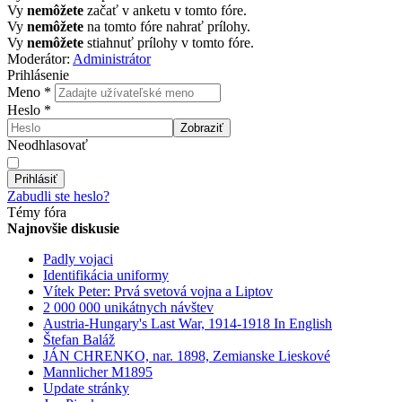
Vy
nemôžete
začať v anketu v tomto fóre.
Vy
nemôžete
na tomto fóre nahrať prílohy.
Vy
nemôžete
stiahnuť prílohy v tomto fóre.
Moderátor:
Administrátor
Prihlásenie
Meno
*
Heslo
*
Zobraziť
Neodhlasovať
Prihlásiť
Zabudli ste heslo?
Témy fóra
Najnovšie diskusie
Padly vojaci
Identifikácia uniformy
Vítek Peter: Prvá svetová vojna a Liptov
2 000 000 unikátnych návštev
Austria-Hungary's Last War, 1914-1918 In English
Štefan Baláž
JÁN CHRENKO, nar. 1898, Zemianske Lieskové
Mannlicher M1895
Update stránky