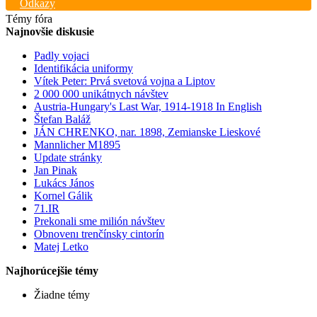
Odkazy
Témy fóra
Najnovšie diskusie
Padly vojaci
Identifikácia uniformy
Vítek Peter: Prvá svetová vojna a Liptov
2 000 000 unikátnych návštev
Austria-Hungary's Last War, 1914-1918 In English
Štefan Baláž
JÁN CHRENKO, nar. 1898, Zemianske Lieskové
Mannlicher M1895
Update stránky
Jan Pinak
Lukács János
Kornel Gálik
71.IR
Prekonali sme milión návštev
Obnovenı trenčínsky cintorín
Matej Letko
Najhorúcejšie témy
Žiadne témy