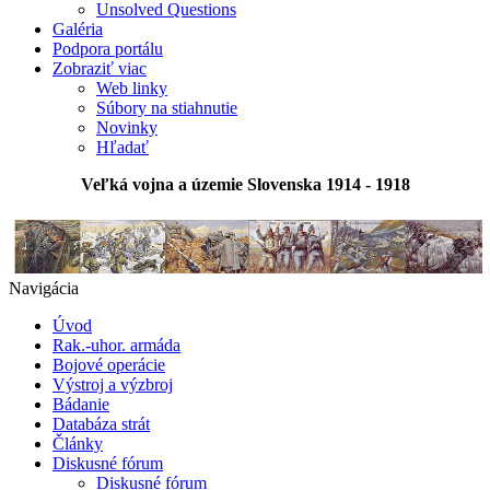
Unsolved Questions
Galéria
Podpora portálu
Zobraziť viac
Web linky
Súbory na stiahnutie
Novinky
Hľadať
Veľká vojna a územie Slovenska 1914 - 1918
Navigácia
Úvod
Rak.-uhor. armáda
Bojové operácie
Výstroj a výzbroj
Bádanie
Databáza strát
Články
Diskusné fórum
Diskusné fórum