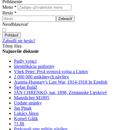
Prihlásenie
Meno
*
Heslo
*
Zobraziť
Neodhlasovať
Prihlásiť
Zabudli ste heslo?
Témy fóra
Najnovšie diskusie
Padly vojaci
Identifikácia uniformy
Vítek Peter: Prvá svetová vojna a Liptov
2 000 000 unikátnych návštev
Austria-Hungary's Last War, 1914-1918 In English
Štefan Baláž
JÁN CHRENKO, nar. 1898, Zemianske Lieskové
Mannlicher M1895
Update stránky
Jan Pinak
Lukács János
Kornel Gálik
71.IR
Prekonali sme milión návštev