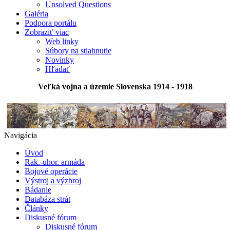
Unsolved Questions
Galéria
Podpora portálu
Zobraziť viac
Web linky
Súbory na stiahnutie
Novinky
Hľadať
Veľká vojna a územie Slovenska 1914 - 1918
Navigácia
Úvod
Rak.-uhor. armáda
Bojové operácie
Výstroj a výzbroj
Bádanie
Databáza strát
Články
Diskusné fórum
Diskusné fórum