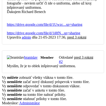
fotografie - neviem určiť či ide o uniformu, alebo už kroj
inšpirovaný uniformou.
Ďakujem Richard Benech
https://drive.google.com/file/d/1Uwzc...sp=sharing
https://drive.google.com/file/d/1i8fN...sp=sharing
Upravil/a
admin
dňa 21-05-2023 17:36,
pred 3 rokmi
branislav
Odoslané
pred 3 rokmi
Member
#2
Myslím, že je to oblek inšpirovaný uniformou.
Vy
môžete
zobraziť všetky vlákna v tomto fóre.
Vy
nemôžete
začať nový diskusný príspevok v tomto fóre.
Vy
nemôžete
odpovedať v tomto diskusnom vlákne.
Vy
nemôžete
začať v anketu v tomto fóre.
Vy
nemôžete
na tomto fóre nahrať prílohy.
Vy
nemôžete
stiahnuť prílohy v tomto fóre.
Moderátor:
Administrátor