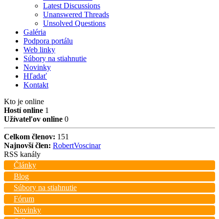
Latest Discussions
Unanswered Threads
Unsolved Questions
Galéria
Podpora portálu
Web linky
Súbory na stiahnutie
Novinky
Hľadať
Kontakt
Kto je online
Hostí online
1
Užívateľov online
0
Celkom členov:
151
Najnovší člen:
RobertVoscinar
RSS kanály
Články
Blog
Súbory na stiahnutie
Fórum
Novinky