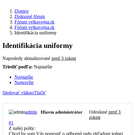
Domov
Diskusné fórum
Fórum velkavojna.sk
Fórum velkavojna.sk
Identifikácia uniformy
Identifikácia uniformy
Naposledy aktualizované
pred 3 rokmi
Triediť podľa:
Najstaršie
Najstaršie
Najnovšie
Sledovať vlákno
Tlačiť
admin
Odoslané
pred 3
Hlavnı administrátor
rokmi
#1
Z našej pošty:
Chcel by som Vás poprosiť o odbornú radu ohľadom jednej