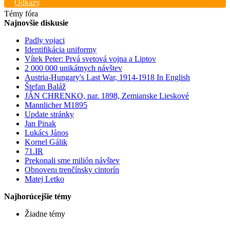
Odkazy
Témy fóra
Najnovšie diskusie
Padly vojaci
Identifikácia uniformy
Vítek Peter: Prvá svetová vojna a Liptov
2 000 000 unikátnych návštev
Austria-Hungary's Last War, 1914-1918 In English
Štefan Baláž
JÁN CHRENKO, nar. 1898, Zemianske Lieskové
Mannlicher M1895
Update stránky
Jan Pinak
Lukács János
Kornel Gálik
71.IR
Prekonali sme milión návštev
Obnovenı trenčínsky cintorín
Matej Letko
Najhorúcejšie témy
Žiadne témy