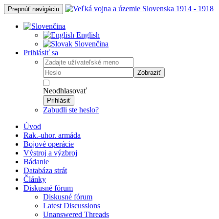
Prepnúť navigáciu
English
Slovenčina
Prihlásiť sa
Zobraziť
Neodhlasovať
Prihlásiť
Zabudli ste heslo?
Úvod
Rak.-uhor. armáda
Bojové operácie
Výstroj a výzbroj
Bádanie
Databáza strát
Články
Diskusné fórum
Diskusné fórum
Latest Discussions
Unanswered Threads