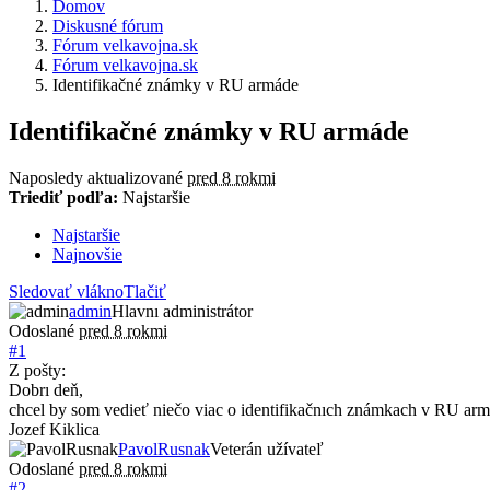
Domov
Diskusné fórum
Fórum velkavojna.sk
Fórum velkavojna.sk
Identifikačné známky v RU armáde
Identifikačné známky v RU armáde
Naposledy aktualizované
pred 8 rokmi
Triediť podľa:
Najstaršie
Najstaršie
Najnovšie
Sledovať vlákno
Tlačiť
admin
Hlavnı administrátor
Odoslané
pred 8 rokmi
#1
Z pošty:
Dobrı deň,
chcel by som vedieť niečo viac o identifikačnıch známkach v RU arm
Jozef Kiklica
PavolRusnak
Veterán užívateľ
Odoslané
pred 8 rokmi
#2