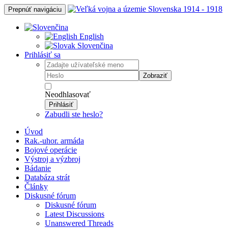
Prepnúť navigáciu
English
Slovenčina
Prihlásiť sa
Zobraziť
Neodhlasovať
Prihlásiť
Zabudli ste heslo?
Úvod
Rak.-uhor. armáda
Bojové operácie
Výstroj a výzbroj
Bádanie
Databáza strát
Články
Diskusné fórum
Diskusné fórum
Latest Discussions
Unanswered Threads