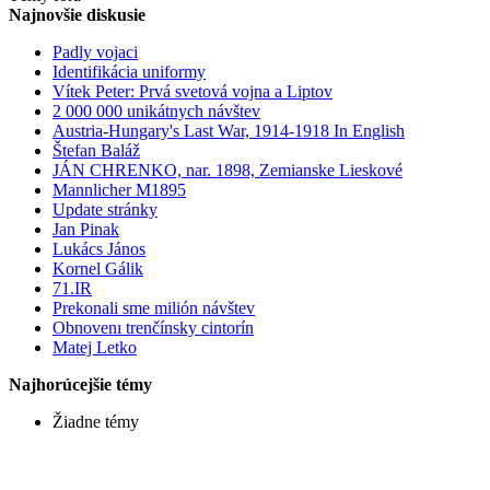
Najnovšie diskusie
Padly vojaci
Identifikácia uniformy
Vítek Peter: Prvá svetová vojna a Liptov
2 000 000 unikátnych návštev
Austria-Hungary's Last War, 1914-1918 In English
Štefan Baláž
JÁN CHRENKO, nar. 1898, Zemianske Lieskové
Mannlicher M1895
Update stránky
Jan Pinak
Lukács János
Kornel Gálik
71.IR
Prekonali sme milión návštev
Obnovenı trenčínsky cintorín
Matej Letko
Najhorúcejšie témy
Žiadne témy