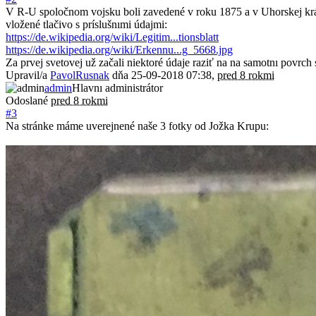
V R-U spoločnom vojsku boli zavedené v roku 1875 a v Uhorskej kráľ
vložené tlačivo s príslušnımi údajmi:
https://de.wikipedia.org/wiki/Legitim...tionsblatt
https://de.wikipedia.org/wiki/Erkennu...g_5668.jpg
Za prvej svetovej už začali niektoré údaje raziť na na samotnı povrch 
Upravil/a
PavolRusnak
dňa 25-09-2018 07:38,
pred 8 rokmi
admin
Hlavnı administrátor
Odoslané
pred 8 rokmi
#3
Na stránke máme uverejnené naše 3 fotky od Jožka Krupu: