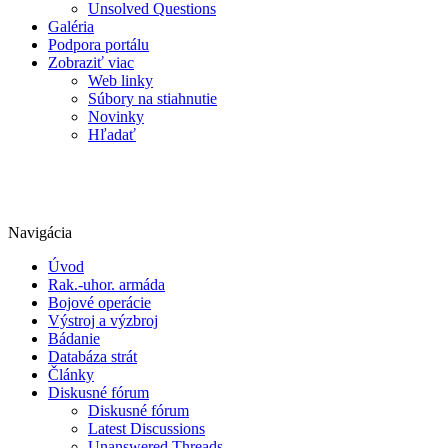
Unsolved Questions
Galéria
Podpora portálu
Zobraziť viac
Web linky
Súbory na stiahnutie
Novinky
Hľadať
Navigácia
Úvod
Rak.-uhor. armáda
Bojové operácie
Výstroj a výzbroj
Bádanie
Databáza strát
Články
Diskusné fórum
Diskusné fórum
Latest Discussions
Unanswered Threads