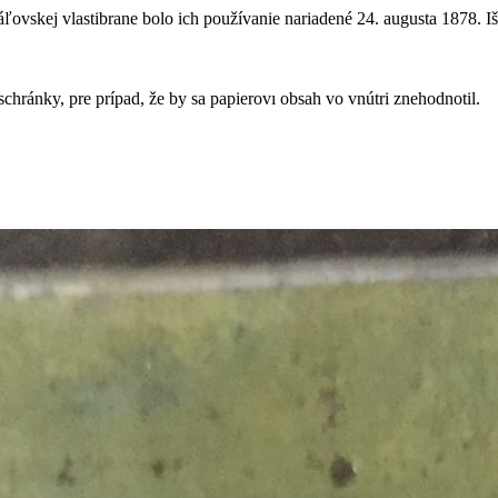
ovskej vlastibrane bolo ich používanie nariadené 24. augusta 1878. Iš
schránky, pre prípad, že by sa papierovı obsah vo vnútri znehodnotil.