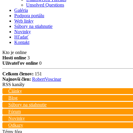
Unsolved Questions
Galéria
Podpora portálu
Web linky
Súbory na stiahnutie
Novinky
Hľadať
Kontakt
Kto je online
Hostí online
3
Užívateľov online
0
Celkom členov:
151
Najnovší člen:
RobertVoscinar
RSS kanály
Články
Blog
Súbory na stiahnutie
Fórum
Novinky
Odkazy
Témy fóra