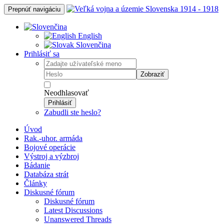
Prepnúť navigáciu
English
Slovenčina
Prihlásiť sa
Zobraziť
Neodhlasovať
Prihlásiť
Zabudli ste heslo?
Úvod
Rak.-uhor. armáda
Bojové operácie
Výstroj a výzbroj
Bádanie
Databáza strát
Články
Diskusné fórum
Diskusné fórum
Latest Discussions
Unanswered Threads