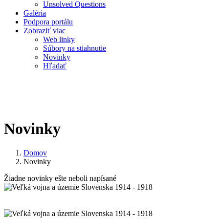
Unsolved Questions
Galéria
Podpora portálu
Zobraziť viac
Web linky
Súbory na stiahnutie
Novinky
Hľadať
Novinky
Domov
Novinky
Žiadne novinky ešte neboli napísané