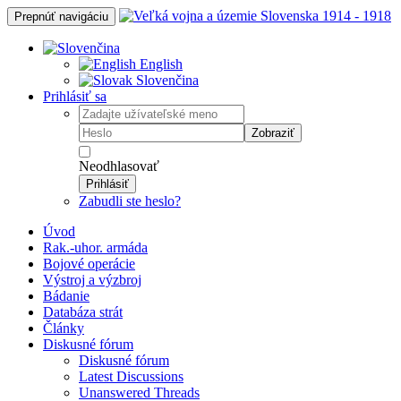
Prepnúť navigáciu
English
Slovenčina
Prihlásiť sa
Zobraziť
Neodhlasovať
Prihlásiť
Zabudli ste heslo?
Úvod
Rak.-uhor. armáda
Bojové operácie
Výstroj a výzbroj
Bádanie
Databáza strát
Články
Diskusné fórum
Diskusné fórum
Latest Discussions
Unanswered Threads