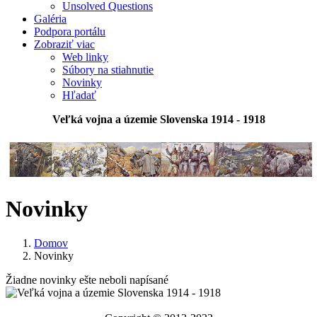
Unsolved Questions
Galéria
Podpora portálu
Zobraziť viac
Web linky
Súbory na stiahnutie
Novinky
Hľadať
Veľká vojna a územie Slovenska 1914 - 1918
Novinky
Domov
Novinky
Žiadne novinky ešte neboli napísané