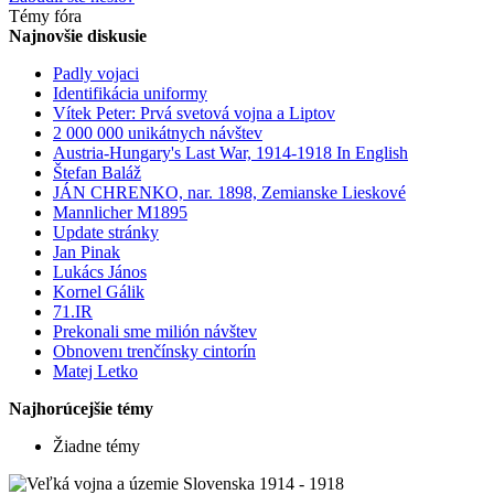
Témy fóra
Najnovšie diskusie
Padly vojaci
Identifikácia uniformy
Vítek Peter: Prvá svetová vojna a Liptov
2 000 000 unikátnych návštev
Austria-Hungary's Last War, 1914-1918 In English
Štefan Baláž
JÁN CHRENKO, nar. 1898, Zemianske Lieskové
Mannlicher M1895
Update stránky
Jan Pinak
Lukács János
Kornel Gálik
71.IR
Prekonali sme milión návštev
Obnovenı trenčínsky cintorín
Matej Letko
Najhorúcejšie témy
Žiadne témy