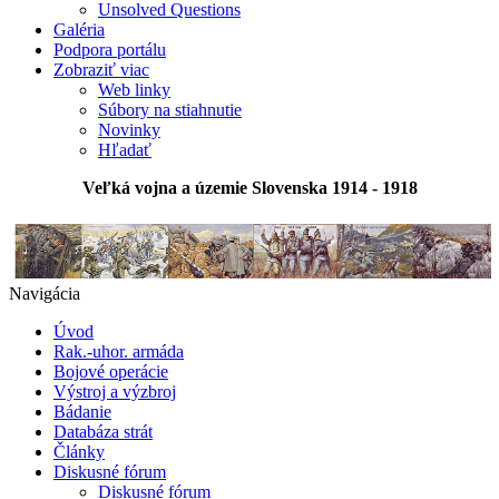
Unsolved Questions
Galéria
Podpora portálu
Zobraziť viac
Web linky
Súbory na stiahnutie
Novinky
Hľadať
Veľká vojna a územie Slovenska 1914 - 1918
Navigácia
Úvod
Rak.-uhor. armáda
Bojové operácie
Výstroj a výzbroj
Bádanie
Databáza strát
Články
Diskusné fórum
Diskusné fórum