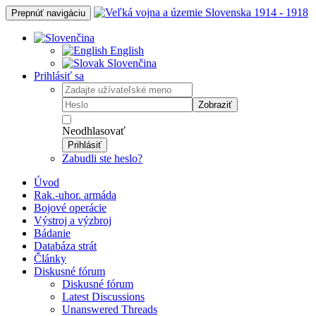
Prepnúť navigáciu
English
Slovenčina
Prihlásiť sa
Zobraziť
Neodhlasovať
Prihlásiť
Zabudli ste heslo?
Úvod
Rak.-uhor. armáda
Bojové operácie
Výstroj a výzbroj
Bádanie
Databáza strát
Články
Diskusné fórum
Diskusné fórum
Latest Discussions
Unanswered Threads