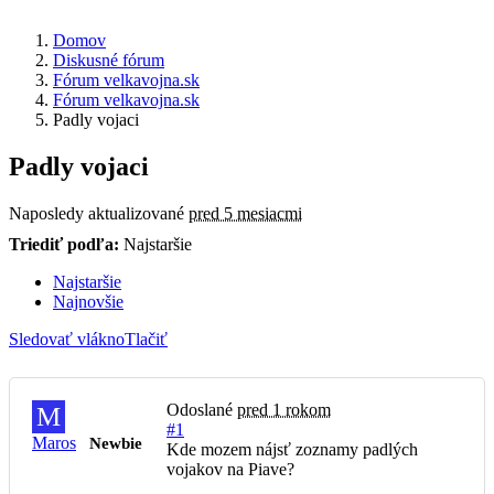
Domov
Diskusné fórum
Fórum velkavojna.sk
Fórum velkavojna.sk
Padly vojaci
Padly vojaci
Naposledy aktualizované
pred 5 mesiacmi
Triediť podľa:
Najstaršie
Najstaršie
Najnovšie
Sledovať vlákno
Tlačiť
Odoslané
pred 1 rokom
M
#1
Maros
Newbie
Kde mozem nájsť zoznamy padlých
vojakov na Piave?