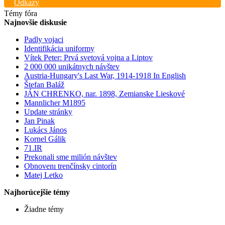
Odkazy
Témy fóra
Najnovšie diskusie
Padly vojaci
Identifikácia uniformy
Vítek Peter: Prvá svetová vojna a Liptov
2 000 000 unikátnych návštev
Austria-Hungary's Last War, 1914-1918 In English
Štefan Baláž
JÁN CHRENKO, nar. 1898, Zemianske Lieskové
Mannlicher M1895
Update stránky
Jan Pinak
Lukács János
Kornel Gálik
71.IR
Prekonali sme milión návštev
Obnovenı trenčínsky cintorín
Matej Letko
Najhorúcejšie témy
Žiadne témy