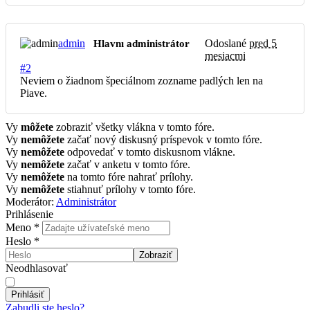
admin
Odoslané
pred 5
Hlavnı administrátor
mesiacmi
#2
Neviem o žiadnom špeciálnom zozname padlých len na
Piave.
Vy
môžete
zobraziť všetky vlákna v tomto fóre.
Vy
nemôžete
začať nový diskusný príspevok v tomto fóre.
Vy
nemôžete
odpovedať v tomto diskusnom vlákne.
Vy
nemôžete
začať v anketu v tomto fóre.
Vy
nemôžete
na tomto fóre nahrať prílohy.
Vy
nemôžete
stiahnuť prílohy v tomto fóre.
Moderátor:
Administrátor
Prihlásenie
Meno
*
Heslo
*
Zobraziť
Neodhlasovať
Prihlásiť
Zabudli ste heslo?